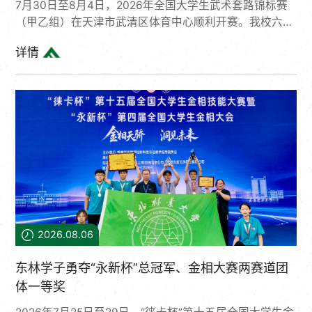
7月30日至8月4日，2026年全国大学生武术套路锦标赛
（甲乙组）在天津市武清区体育中心顺利开赛。我校六名
武术健儿奋勇拼搏、一展风采，最终斩获3项金牌、3项
详情
银牌、1项铜牌，获得两项第四名、两项第七名、两项第
八名，取得了优异成绩，圆满完成本次赛事征程。本次赛
事汇聚全国282所高校、1437名运动员同台竞技，是中国
学生体育联合会推进体教融合、传承中华优秀传统武术文
化的重点品牌赛事。东北林业大学武术队为学校A类运动
队，始终坚持科学训练、持之以恒、刻苦精进。本次参赛
队员在曹立勇老师的带...
2026.08.06
东林学子勇夺“永新杯”总冠军、金相大赛两赛道团
体一等奖