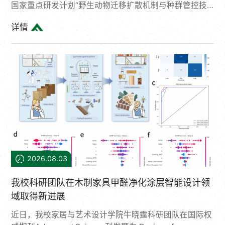
国家重点研发计划“野生动物迁移扩散机制与种群管控技
术”项目牵头单位，7月28日至30日举办了野生动物迁移
详情
扩散与种群管控研究前沿论坛。论坛以“推动人与野生动
物冲突管理的精准化、高效化、智能化发展，实现人与野
生动物和谐共存”为主题，邀请国内外相关专家和各地区
林业管理人员围绕野生动物与人类冲突发生机制、种群管
控实践经验、新技术发展和应用等内容进行深入交流和探
讨。论坛开幕式由我校国际合作与交流处处长孙治平主
持，学校党委常委、校长助理孙龙...
2026.08.03
我校科研团队在木制家具甲醛净化涂层智能设计领
域取得新进展
近日，我校家居与艺术设计学院牛晓霆科研团队在国际权