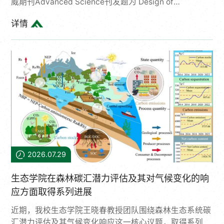
威期刊Advanced Science刊发题为 Design of
Photocatalytic Composite Coatings for Formaldehyde
详情
Removal Based on the Visual Effects of Wood
Furniture 的创新性研究成果。论文第一作者是我校2022
级木材科学与技术学科博士研究生魏欣越。该研究创新性
地将机器学习与光催化涂层设计相结合，通过构建“材料-
工艺-视...
2026.07.29
生态学院在森林碳汇潜力评估及其对气候变化的响
应方面取得系列进展
近期，我校生态学院王晓春教授团队围绕森林生态系统碳
汇潜力评估及其气候变化响应这一核心议题，取得系列重