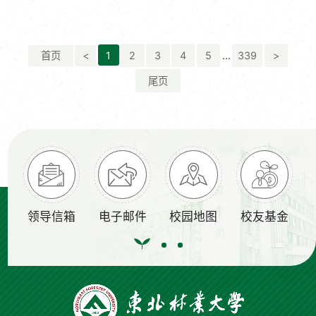
入家居与艺术设计学院、土木与交通学院，详细询问实验
室暑期安全管理制度落实、日常风险排查、人员安全培
训、假期开放运行等工作情况，仔细检查水电、消防设施
首页
<
1
2
3
4
5
...
339
>
运维以及安全通道畅通状况，全面梳理危化品采购、存
尾页
储、使用、废弃物处置全流程管理措施，逐项核验安全管
理规定的落地实效。宋文龙强调，实验室...
领导信箱
电子邮件
校园地图
校友基金