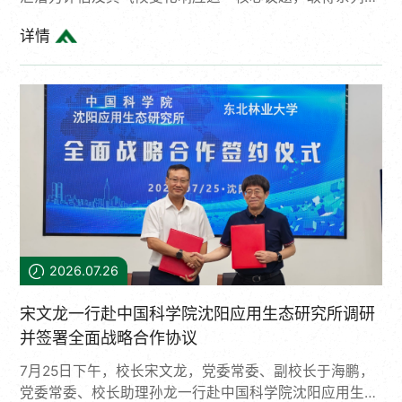
要进展。团队从宏观碳收支框架、高纬度森林碳汇的气候
详情
韧性及气候阈值等维度出发，连续在国际高水平期刊上发
表3项研究成果：“Integrating state and process
variables to assess the carbon balance of China’s
terrestrial ecosystems from 2014 to 2023: the CarBal...
2026.07.26
宋文龙一行赴中国科学院沈阳应用生态研究所调研
并签署全面战略合作协议
7月25日下午，校长宋文龙，党委常委、副校长于海鹏，
党委常委、校长助理孙龙一行赴中国科学院沈阳应用生态