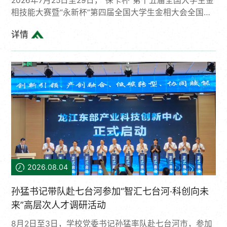
2026年7月25日至29日，“徕卡杯”第十五届全国大学生金
相技能大赛暨“永新杯”第四届全国大学生金相大会全国总
决赛在武汉理工大学成功举办。我校机电工程学院学子沉
详情
着应战、奋勇拼搏，获得个人赛国家一等奖2项、二等奖4
项、三等奖2项，两大赛道双双斩获团体一等奖，并在综
合分析赛道团体擂台争霸赛中斩获最高荣誉“永新杯”总冠
军，创下我校参赛历史最佳战绩。全国大学生金相技能大
赛位列全国普通高校学科竞赛排行榜，是国内材料类专业
规格最高、影响力最大的国家级竞赛。来自全国673所高
校数万余名学生...
2026.08.04
孙猛书记带队赴七台河参加“智汇七台河·科创向未
来”高层次人才调研活动
8月2日至3日，学校党委书记孙猛率队赴七台河市，参加