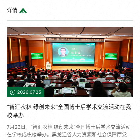
研究所（以下简称“沈阳生态所”）调研。沈阳生态所所
详情
长、中国工程院院士朱教君，党委书记、副所长武海涛，
副所长王绪高、孙涛出席会议。双方召开全面战略合作座
谈会。武海涛主持会议。朱教君表示，沈阳生态所与东北
林业大学渊源深厚、合作基础稳固扎实，本次战略合作协
议的签订，将推动双方合作迈向更广范围、更深层次、更
高实效的全新阶段。他希望双方聚焦国家重大战略，深化
双向交流互鉴，充分整合双方在生...
2026.07.25
“智汇农林 绿创未来”全国博士后学术交流活动在我
校举办
7月23日，“智汇农林 绿创未来”全国博士后学术交流活动
在学校成栋楼举办。黑龙江省人力资源和社会保障厅党组