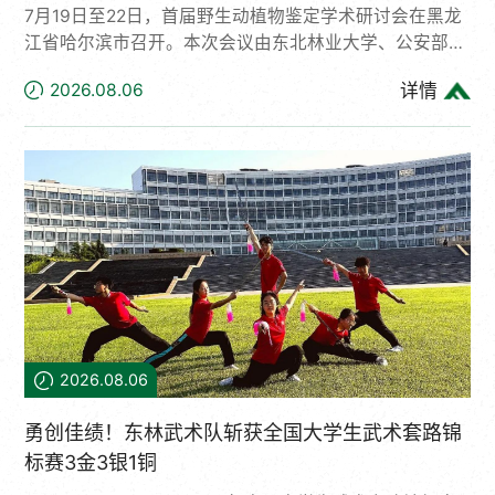
7月19日至22日，首届野生动植物鉴定学术研讨会在黑龙
江省哈尔滨市召开。本次会议由东北林业大学、公安部鉴
定中心、南京警察学院、南方医科大学、中国出入境检验
2026.08.06
详情
检疫协会、中国分析测试协会法医学分会联合主办，东北
林业大学与黑龙江省公安厅刑事技术总队共同承办。来自
林草、公安、海关、科研院所、司法鉴定机构及生物技术
企业等领域的160多位专家学者齐聚冰城。7月20日上
午，大会开幕式由国家林草局野生动植物检测中心主任、
东北林业大学教授徐艳春主持。东北林业大学校长宋文
龙，中国工程院院士、南方医科...
2026.08.06
勇创佳绩！东林武术队斩获全国大学生武术套路锦
标赛3金3银1铜