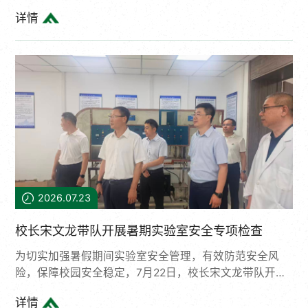
成员、副厅长杨海东，专业技术人员管理处处长高金宝，
详情
东北林业大学校长宋文龙、中国科学院院士马克平莅临现
场。200余名来自全国农林高校、科研院所的博士后，海
内外青年学者代表参加活动。活动由党委常委、副校长张
春雷主持。本次活动由全国博士后管委会办公室、人力资
源和社会保障部留学人员和专家服务中心、中国博士后科
学基金会指导，黑龙江省人力资源和社会保障厅主办，东
北林业大学承办。活动旨在...
2026.07.23
校长宋文龙带队开展暑期实验室安全专项检查
为切实加强暑假期间实验室安全管理，有效防范安全风
险，保障校园安全稳定，7月22日，校长宋文龙带队开展
暑期实验室安全专项检查，实验室管理处、国资处、校园
详情
建设处、相关学院负责人等参与检查。校长宋文龙带队深