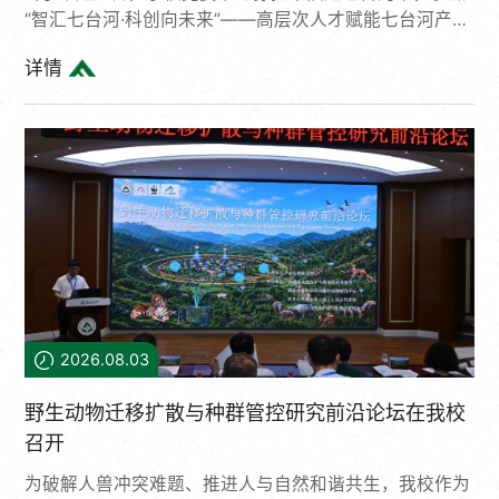
“智汇七台河·科创向未来”——高层次人才赋能七台河产业
发展调研活动。学校办公室、科研院以及林学院、材料学
详情
院、生命学院、化资学院、食品与健康学院等职能部门和
相关学院负责人、专家代表一同参加调研。本次活动由七
台河市委、市政府主办，旨在深入贯彻落实习近平总书记
关于科技创新的重要论述，全面落实省委关于“创新龙江”
建设的部署要求，推动高校科技成果“进企业、进园区、
进县域”，促进校地企深度融合。活动期间，学校专家团
队实地调研了七台河市江河...
2026.08.03
野生动物迁移扩散与种群管控研究前沿论坛在我校
召开
为破解人兽冲突难题、推进人与自然和谐共生，我校作为