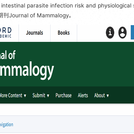
 intestinal parasite infection risk and physi
期刊
Journal of Mammalogy
。