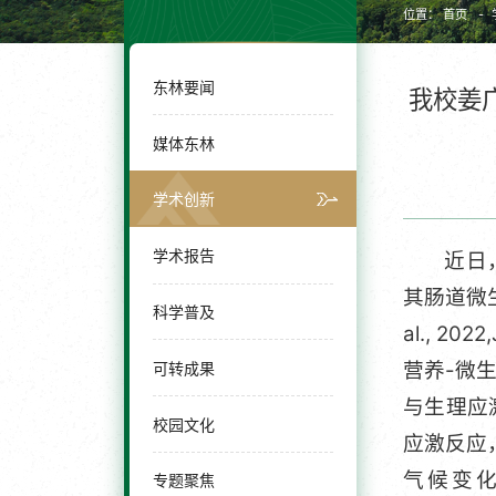
位置：
首页
东林要闻
我校姜
媒体东林
学术创新
学术报告
近日
其肠道微生物群
科学普及
al., 
营养-微
可转成果
与生理应
校园文化
应激反应
气候变化的
专题聚焦