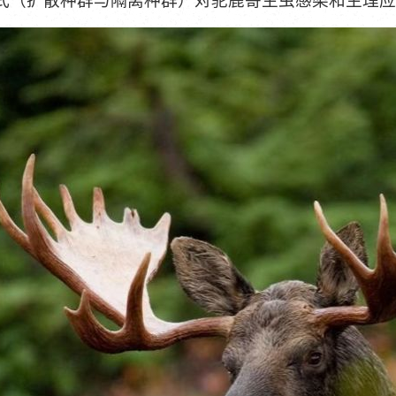
式（扩散种群与隔离种群）对驼鹿寄生虫感染和生理应