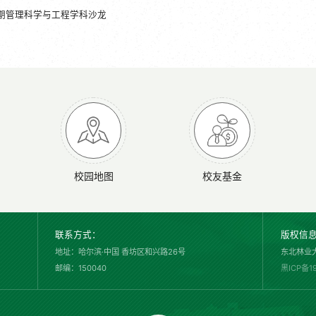
9期管理科学与工程学科沙龙
校园地图
校友基金
联系方式：
版权信
地址：哈尔滨·中国 香坊区和兴路26号
东北林业
邮编：150040
黑ICP备1