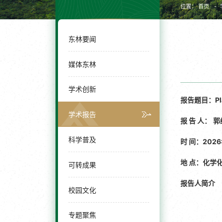
位置：
首页
东林要闻
媒体东林
学术创新
报告题目：
P
学术报告
报 告 人：
郭
科学普及
时 间：2026年
地 点：化学
可转成果
报告人简介
校园文化
专题聚焦