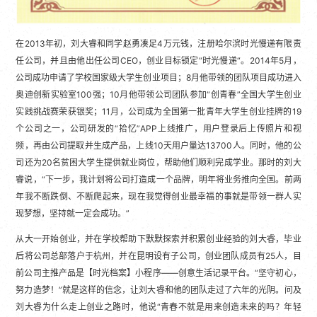
在2013年初，刘大睿和同学赵勇凑足4万元钱，注册哈尔滨时光慢递有限责
任公司，并且由他出任公司CEO，创业目标锁定“时光慢递“。2014年5月，
公司成功申请了学校国家级大学生创业项目；8月他带领的团队项目成功进入
奥迪创新实验室100强；10月他带领公司团队参加“创青春”全国大学生创业
实践挑战赛荣获银奖；11月，公司成为全国第一批青年大学生创业挂牌的19
个公司之一，公司研发的“拾忆”APP上线推广，用户登录后上传照片和视
频，再由公司提取并生成产品，上线10天用户量达13700人。同时，他的公
司还为20名贫困大学生提供就业岗位，帮助他们顺利完成学业。那时的刘大
睿说，“下一步，我计划将公司打造成一个品牌，明年将业务推向全国。前两
年我不断跌倒、不断爬起来，现在我觉得创业最幸福的事就是带领一群人实
现梦想，坚持就一定会成功。”
从大一开始创业，并在学校帮助下默默探索并积累创业经验的刘大睿，毕业
后将公司总部落户于杭州，并在昆明设有子公司，创业团队成员有25人，目
前公司主推产品是【时光档案】小程序——创意生活记录平台。“坚守初心，
努力造梦！”就是这样的信念，让刘大睿和他的团队走过了六年的光阴。问及
刘大睿为什么走上创业之路时，他说“青春不就是用来创造未来的吗？年轻